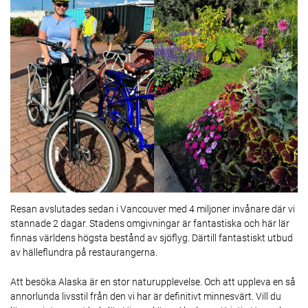
Resan avslutades sedan i Vancouver med 4 miljoner invånare där vi
stannade 2 dagar. Stadens omgivningar är fantastiska och här lär
finnas världens högsta bestånd av sjöflyg. Därtill fantastiskt utbud
av hälleflundra på restaurangerna.
Att besöka Alaska är en stor naturupplevelse. Och att uppleva en så
annorlunda livsstil från den vi har är definitivt minnesvärt. Vill du