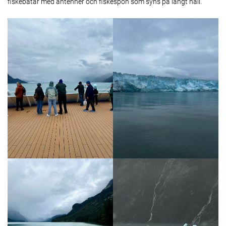
fiskebåtar med antenner och fiskespön som syns på långt håll.