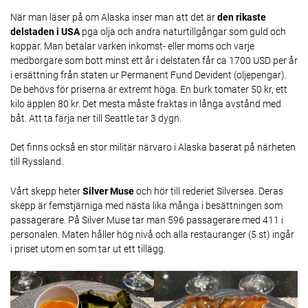
När man läser på om Alaska inser man att det är
den rikaste
delstaden i USA
pga olja och andra naturtillgångar som guld och
koppar. Man betalar varken inkomst- eller moms och varje
medborgare som bott minst ett år i delstaten får ca 1700 USD per år
i ersättning från staten ur Permanent Fund Devident (oljepengar).
De behövs för priserna är extremt höga. En burk tomater 50 kr, ett
kilo äpplen 80 kr. Det mesta måste fraktas in långa avstånd med
båt. Att ta färja ner till Seattle tar 3 dygn.
Det finns också en stor militär närvaro i Alaska baserat på närheten
till Ryssland.
Vårt skepp heter
Silver Muse
och hör till rederiet Silversea. Deras
skepp är femstjärniga med nästa lika många i besättningen som
passagerare. På Silver Muse tar man 596 passagerare med 411 i
personalen. Maten håller hög nivå och alla restauranger (5 st) ingår
i priset utom en som tar ut ett tillägg.