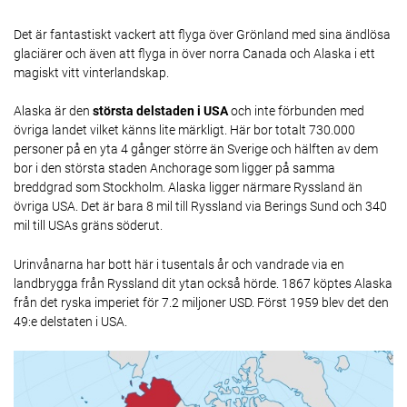
Det är fantastiskt vackert att flyga över Grönland med sina ändlösa
glaciärer och även att flyga in över norra Canada och Alaska i ett
magiskt vitt vinterlandskap.
Alaska är den
största delstaden i USA
och inte förbunden med
övriga landet vilket känns lite märkligt. Här bor totalt 730.000
personer på en yta 4 gånger större än Sverige och hälften av dem
bor i den största staden Anchorage som ligger på samma
breddgrad som Stockholm. Alaska ligger närmare Ryssland än
övriga USA. Det är bara 8 mil till Ryssland via Berings Sund och 340
mil till USAs gräns söderut.
Urinvånarna har bott här i tusentals år och vandrade via en
landbrygga från Ryssland dit ytan också hörde. 1867 köptes Alaska
från det ryska imperiet för 7.2 miljoner USD. Först 1959 blev det den
49:e delstaten i USA.