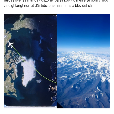
färdas över så många tidszoner på så kort tid men eftersom vi flög
väldigt långt norrut där tidszonerna är smala blev det så.