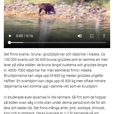
Det finns svarta-, bruna-, grizzlybjörnar och isbjörnar i Alaska. Ca
100.000 svarta och 30.000 bruna/grizzlies som är samma art men
lever på olika ställen; de bruna längst kusterna och grizzlies längre
in. 4000-7000 isbjörnar har man estimerat finns i Alaska.
Brunbjörnarna kan väga upp till 800 kg medan grizzlies ungefär
hälften. En svartbjörn kan väga upp till 300 kg men oftast mindre.
Isbjörnarna kan komma upp i samma vikt som en brunbjörn.
Vi studerade även laxarnas liv lite närmare. Så fint som de hoppar
på bilden ovan såg vi inte utan under denna period kom de för att
leka och sedan dö. Det finns många arter; pink, sockeye, chinook,
king och humpback. Deras livscykel är 1-7 år beroende på art.