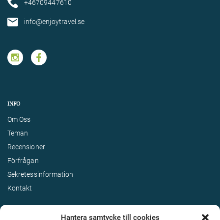
+46709447610
info@enjoytravel.se
INFO
Om Oss
Teman
Recensioner
Förfrågan
Sekretessinformation
Kontakt
Hantera samtycke till cookies