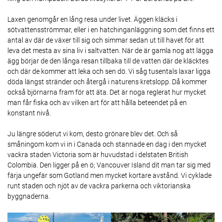
Laxen genomgår en lång resa under livet. Äggen kläcks i
sötvattensströmmar, eller i en hatchinganläggning som det finns ett
antal av där de växer till sig och simmar sedan ut till havet för att
leva det mesta av sina liv i saltvatten. När de är gamla nog att lägga
ägg börjar de den långa resan tillbaka till de vatten där de kläcktes
och där de kommer att leka och sen dö. Vi såg tusentals laxar ligga
döda längst stränder och återgå i naturens kretslopp. Då kommer
också björnarna fram för att äta. Det är noga reglerat hur mycket
man får fiska och av vilken art för att hålla beteendet på en
konstant nivå.
Ju längre söderut vi kom, desto grönare blev det. Och så
småningom kom vi in i Canada och stannade en dag i den mycket
vackra staden Victoria som är huvudstad i delstaten British
Colombia. Den ligger på en ö; Vancouver Island dit man tar sig med
färja ungefär som Gotland men mycket kortare avstånd. Vi cyklade
runt staden och njöt av de vackra parkerna och viktorianska
byggnaderna.