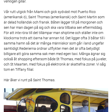
verkligen gillar.
Vår rutt utgick från Miami och gick sydväst mot Puerto Rico
(amerikansk ö), Saint Thomas (amerikansk) och Saint Martin som
är delad holländsk och fransk. Båten lägger till på morgonen och
sen har man dagen på sig och ska vara tillbaka sen eftermiddag.
För att inte röra till det tillämpar man shiptime och ställer inte om
klockorna trots att öarna har annan tid. Det ligger ofta 3 båtar till i
samma hamn så det är många människor som går i land ungefär
samtidigt.Rederierna ordnar utflykter men det är ofta betydligt
billigare att göra samma sak men med egen taxi. Många ägnar sig
också åt shopping eftersom både St Thomas, med fokus på juveler,
och St Maarten, med fokus på elektronik är skattefria zoner. Vi såg
tom en Tiffany filial.
Här åker vi runt på Saint Thomas.