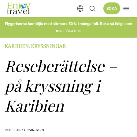
Öppn
BOKA
Hoppa
navig
till
innehåll
Flygpriserna har höjts med närmare 50 % i många fall. Boka så tidigt som
mö
Visa mer
KARIBIEN
KRYSSNINGAR
,
Reseberättelse –
på kryssning i
Karibien
PUBLICERAD 2016-02-21