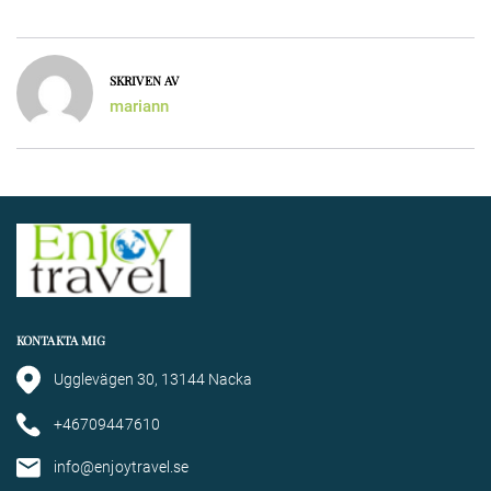
SKRIVEN AV
mariann
KONTAKTA MIG
Ugglevägen 30, 13144 Nacka
+46709447610
info@enjoytravel.se