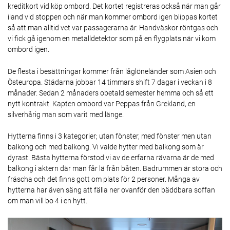
kreditkort vid köp ombord. Det kortet registreras också när man går
iland vid stoppen och när man kommer ombord igen blippas kortet
så att man alltid vet var passagerarna är. Handväskor röntgas och
vi fick gå igenom en metalldetektor som på en flygplats när vi kom
ombord igen.
De flesta i besättningar kommer från låglöneländer som Asien och
Östeuropa. Städarna jobbar 14 timmars shift 7 dagar i veckan i 8
månader. Sedan 2 månaders obetald semester hemma och så ett
nytt kontrakt. Kapten ombord var Peppas från Grekland, en
silverhårig man som varit med länge.
Hytterna finns i 3 kategorier; utan fönster, med fönster men utan
balkong och med balkong. Vi valde hytter med balkong som är
dyrast. Bästa hytterna förstod vi av de erfarna rävarna är de med
balkong i aktern där man får lä från båten. Badrummen är stora och
fräscha och det finns gott om plats för 2 personer. Många av
hytterna har även säng att fälla ner ovanför den bäddbara soffan
om man vill bo 4 i en hytt.