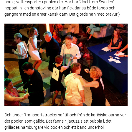
boule, vattensporter i poolen etc. Här har ”Joel from Sweden”
hoppat in i en danstävling där han fick dansa både tango och
gangnam med en amerikansk dam. Det gjorde han med bravur:)
Och under ”transportsträckorna” till och från de karibiska öarna var
det poolen som gällde. Det fanns 4 jacuzzis att bubbla i, det
grillades hamburgare vid poolen och ett band underhöll.