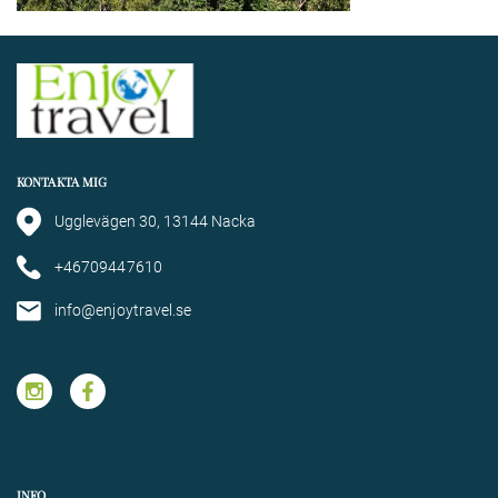
KONTAKTA MIG
Ugglevägen 30, 13144 Nacka
+46709447610
info@enjoytravel.se
INFO