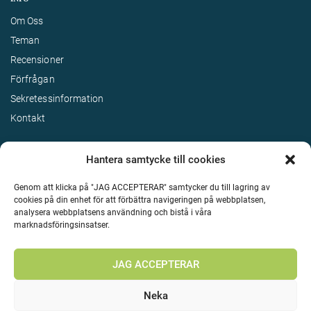
Om Oss
Teman
Recensioner
Förfrågan
Sekretessinformation
Kontakt
Hantera samtycke till cookies
Genom att klicka på "JAG ACCEPTERAR" samtycker du till lagring av
cookies på din enhet för att förbättra navigeringen på webbplatsen,
analysera webbplatsens användning och bistå i våra
marknadsföringsinsatser.
Terms & Conditions
©
Upphovsrätt 2026 Enjoy Travel Alla rättigheter reserverade
JAG ACCEPTERAR
Neka