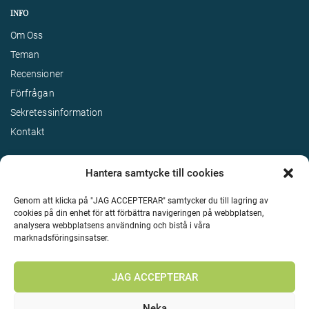
INFO
Om Oss
Teman
Recensioner
Förfrågan
Sekretessinformation
Kontakt
Hantera samtycke till cookies
Genom att klicka på "JAG ACCEPTERAR" samtycker du till lagring av
cookies på din enhet för att förbättra navigeringen på webbplatsen,
analysera webbplatsens användning och bistå i våra
marknadsföringsinsatser.
Terms & Conditions
©
Upphovsrätt 2026 Enjoy Travel Alla rättigheter reserverade
JAG ACCEPTERAR
Neka