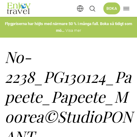
Öppn
BOKA
Hoppa
navig
till
innehåll
Flygpriserna har höjts med närmare 50 % i många fall. Boka så tidigt som
mö
Visa mer
No-
2238_PG130124_Pa
peete_Papeete_M
oorea©StudioPON
ANT-