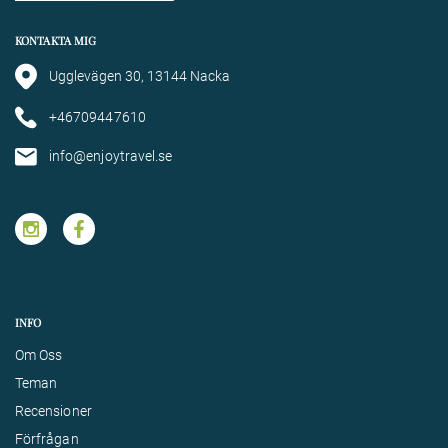
KONTAKTA MIG
Ugglevägen 30, 13144 Nacka
+46709447610
info@enjoytravel.se
INFO
Om Oss
Teman
Recensioner
Förfrågan