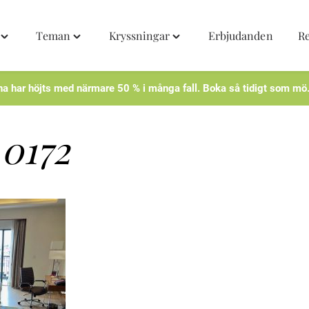
Teman
Kryssningar
Erbjudanden
R
Toggle
Toggle
Toggle
"Destinationer"
"Teman"
"Kryssningar"
menu
menu
menu
na har höjts med närmare 50 % i många fall. Boka så tidigt som mö
0172