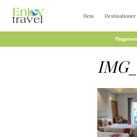
Hem
Destinationer
Hoppa
till
innehåll
Flygpriser
IMG_