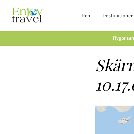
Hem
Destinationer
Hoppa
till
innehåll
Flygpriser
Skärm
10.17