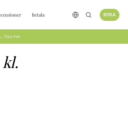
ecensioner
Betala
BOKA
Visa mer
kl.