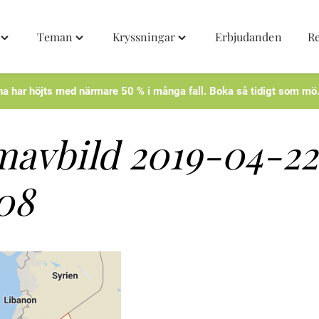
Teman
Kryssningar
Erbjudanden
R
Toggle
Toggle
Toggle
"Destinationer"
"Teman"
"Kryssningar"
menu
menu
menu
na har höjts med närmare 50 % i många fall. Boka så tidigt som mö
avbild 2019-04-22 
.08