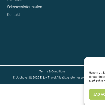
Sekretessinformation
Kontakt
Terms & Conditions
Genom att kl
för att förb
©
Upphovsrätt 2026 Enjoy Travel Alla rättigheter reserverade
bistå i våra
JAG A