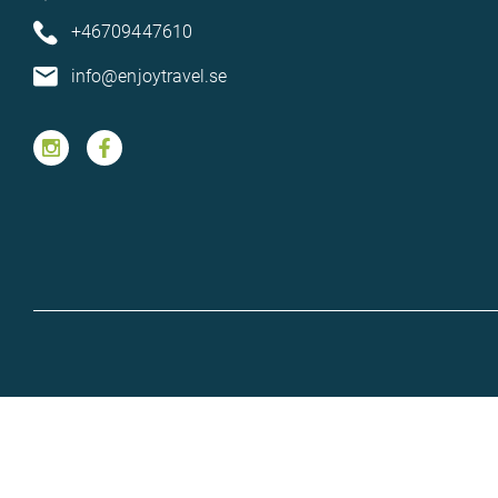
+46709447610
info@enjoytravel.se