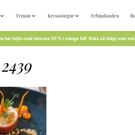
Teman
Kryssningar
Erbjudanden
R
Toggle
Toggle
Toggle
"Destinationer"
"Teman"
"Kryssningar"
menu
menu
menu
na har höjts med närmare 50 % i många fall. Boka så tidigt som mö
2439