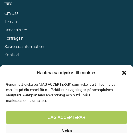
INFO
Om Oss
Teman
Recensioner
Förfrågan
Sekretessinformation
Kontakt
Hantera samtycke till cookies
Genom att klicka på "JAG ACCEPTERAR" samtycker du till lagring av
cookies på din enhet för att förbättra navigeringen på webbplatsen,
analysera webbplatsens användning och bistå i våra
marknadsföringsinsatser.
Terms & Conditions
©
Upphovsrätt 2026 Enjoy Travel Alla rättigheter reserverade
JAG ACCEPTERAR
Neka