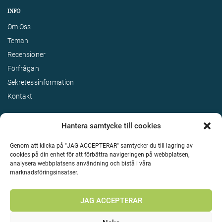
INFO
Om Oss
Teman
Recensioner
Förfrågan
Sekretessinformation
Kontakt
Hantera samtycke till cookies
Genom att klicka på "JAG ACCEPTERAR" samtycker du till lagring av
cookies på din enhet för att förbättra navigeringen på webbplatsen,
analysera webbplatsens användning och bistå i våra
marknadsföringsinsatser.
Terms & Conditions
©
Upphovsrätt 2026 Enjoy Travel Alla rättigheter reserverade
JAG ACCEPTERAR