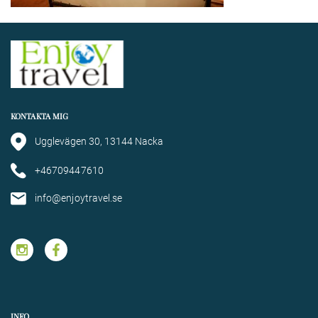
KONTAKTA MIG
Ugglevägen 30, 13144 Nacka
+46709447610
info@enjoytravel.se
INFO