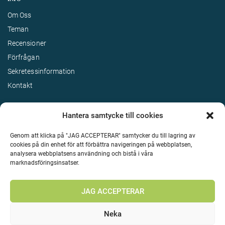
Om Oss
Teman
Recensioner
Förfrågan
Sekretessinformation
Kontakt
Hantera samtycke till cookies
Genom att klicka på "JAG ACCEPTERAR" samtycker du till lagring av
cookies på din enhet för att förbättra navigeringen på webbplatsen,
analysera webbplatsens användning och bistå i våra
marknadsföringsinsatser.
Terms & Conditions
©
Upphovsrätt 2026 Enjoy Travel Alla rättigheter reserverade
JAG ACCEPTERAR
Neka