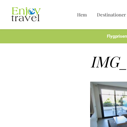
Hem
Destinationer
Hoppa
till
innehåll
Flygpriser
IMG_0