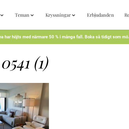
Teman
Kryssningar
Erbjudanden
R
Toggle
Toggle
Toggle
"Destinationer"
"Teman"
"Kryssningar"
menu
menu
menu
na har höjts med närmare 50 % i många fall. Boka så tidigt som mö
541 (1)