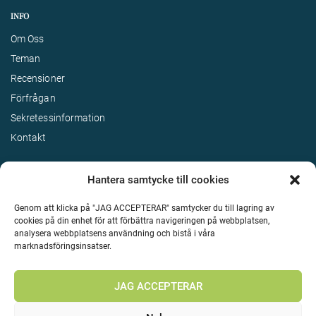
INFO
Om Oss
Teman
Recensioner
Förfrågan
Sekretessinformation
Kontakt
Hantera samtycke till cookies
Genom att klicka på "JAG ACCEPTERAR" samtycker du till lagring av
cookies på din enhet för att förbättra navigeringen på webbplatsen,
analysera webbplatsens användning och bistå i våra
marknadsföringsinsatser.
Terms & Conditions
©
Upphovsrätt 2026 Enjoy Travel Alla rättigheter reserverade
JAG ACCEPTERAR