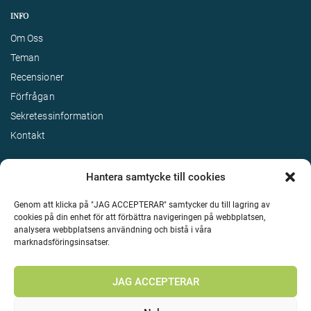
INFO
Om Oss
Teman
Recensioner
Förfrågan
Sekretessinformation
Kontakt
Hantera samtycke till cookies
Genom att klicka på "JAG ACCEPTERAR" samtycker du till lagring av
cookies på din enhet för att förbättra navigeringen på webbplatsen,
analysera webbplatsens användning och bistå i våra
marknadsföringsinsatser.
Terms & Conditions
©
Upphovsrätt 2026 Enjoy Travel Alla rättigheter reserverade
JAG ACCEPTERAR