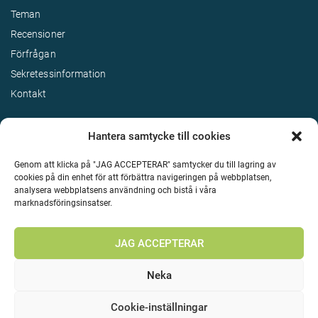
Teman
Recensioner
Förfrågan
Sekretessinformation
Kontakt
Hantera samtycke till cookies
Genom att klicka på "JAG ACCEPTERAR" samtycker du till lagring av
cookies på din enhet för att förbättra navigeringen på webbplatsen,
analysera webbplatsens användning och bistå i våra
marknadsföringsinsatser.
Terms & Conditions
©
Upphovsrätt 2026 Enjoy Travel Alla rättigheter reserverade
JAG ACCEPTERAR
Neka
Cookie-inställningar