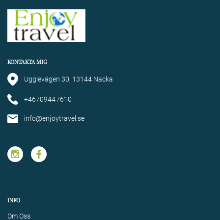
KONTAKTA MIG
Ugglevägen 30, 13144 Nacka
+46709447610
info@enjoytravel.se
INFO
Om Oss