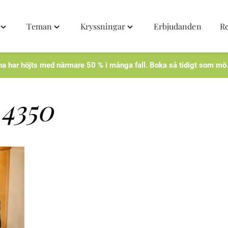
Teman
Kryssningar
Erbjudanden
R
Toggle
Toggle
Toggle
"Destinationer"
"Teman"
"Kryssningar"
menu
menu
menu
na har höjts med närmare 50 % i många fall. Boka så tidigt som mö
4350