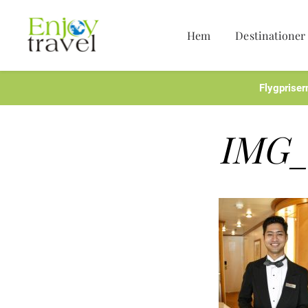
Hem
Destinationer
Hoppa
till
innehåll
Flygpriser
IMG_