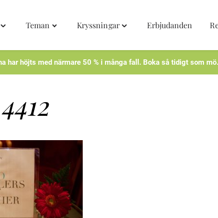
Teman
Kryssningar
Erbjudanden
Re
Toggle
Toggle
Toggle
"Destinationer"
"Teman"
"Kryssningar"
menu
menu
menu
na har höjts med närmare 50 % i många fall. Boka så tidigt som mö
4412