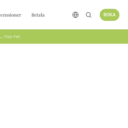
censioner
Betala
BOKA
Visa mer