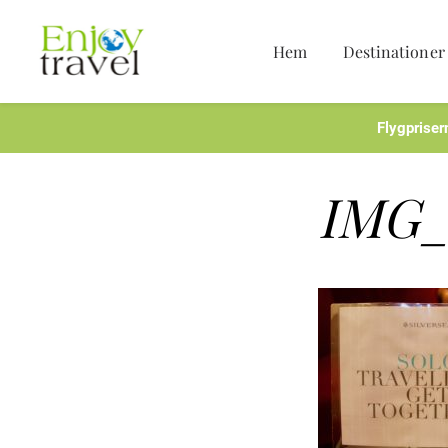
Hem
Destinationer
Hoppa
till
innehåll
Flygpriser
IMG_