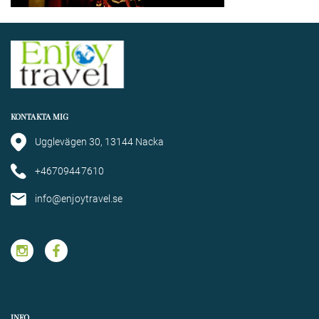
KONTAKTA MIG
Ugglevägen 30, 13144 Nacka
+46709447610
info@enjoytravel.se
INFO