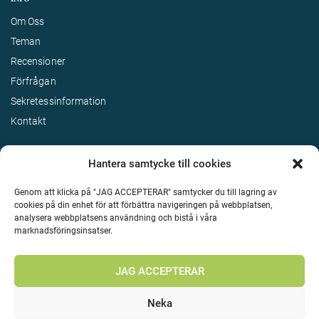
Om Oss
Teman
Recensioner
Förfrågan
Sekretessinformation
Kontakt
Hantera samtycke till cookies
Genom att klicka på "JAG ACCEPTERAR" samtycker du till lagring av
cookies på din enhet för att förbättra navigeringen på webbplatsen,
analysera webbplatsens användning och bistå i våra
marknadsföringsinsatser.
Terms & Conditions
©
Upphovsrätt 2026 Enjoy Travel Alla rättigheter reserverade
JAG ACCEPTERAR
Neka