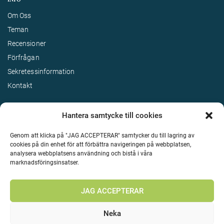
Om Oss
Teman
Recensioner
Förfrågan
Sekretessinformation
Kontakt
Hantera samtycke till cookies
Genom att klicka på "JAG ACCEPTERAR" samtycker du till lagring av
cookies på din enhet för att förbättra navigeringen på webbplatsen,
analysera webbplatsens användning och bistå i våra
marknadsföringsinsatser.
Terms & Conditions
©
Upphovsrätt 2026 Enjoy Travel Alla rättigheter reserverade
JAG ACCEPTERAR
Neka