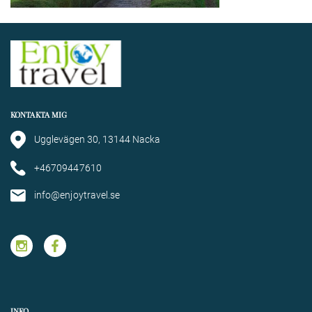
KONTAKTA MIG
Ugglevägen 30, 13144 Nacka
+46709447610
info@enjoytravel.se
INFO