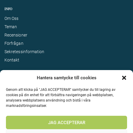
INFO
Om Oss
Teman
Recensioner
Förfrågan
Sekretessinformation
Kontakt
Hantera samtycke till cookies
Genom att klicka på "JAG ACCEPTERAR" samtycker du till lagring av
cookies på din enhet för att förbättra navigeringen på webbplatsen,
analysera webbplatsens användning och bistå i våra
marknadsföringsinsatser.
Terms & Conditions
©
Upphovsrätt 2026 Enjoy Travel Alla rättigheter reserverade
JAG ACCEPTERAR