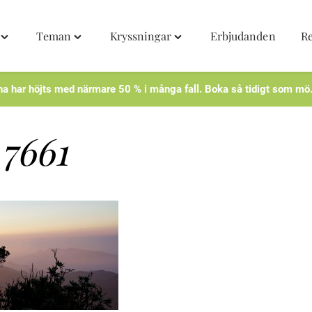
Teman
Kryssningar
Erbjudanden
R
Toggle
Toggle
Toggle
"Destinationer"
"Teman"
"Kryssningar"
menu
menu
menu
na har höjts med närmare 50 % i många fall. Boka så tidigt som mö
7661