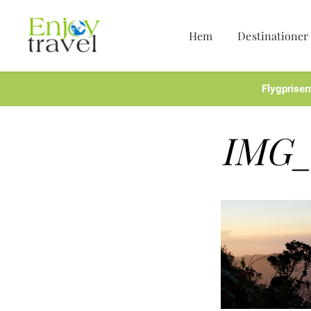
Hem
Destinationer
Hoppa
till
innehåll
Flygpriser
IMG_