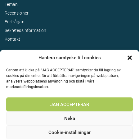
Teman
Recensioner
Förfrågan
Sekretessinformation
Kontakt
Hantera samtycke till cookies
Genom att klicka på "JAG ACCEPTERAR" samtycker du till lagring av
cookies på din enhet för att förbättra navigeringen på webbplatsen,
analysera webbplatsens användning och bistå i våra
marknadsföringsinsatser.
Terms & Conditions
©
Upphovsrätt 2026 Enjoy Travel Alla rättigheter reserverade
JAG ACCEPTERAR
Neka
Cookie-inställningar