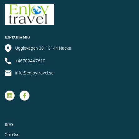
KONTAKTA MIG
Ugglevägen 30, 13144 Nacka
+46709447610
info@enjoytravel.se
INFO
Om Oss