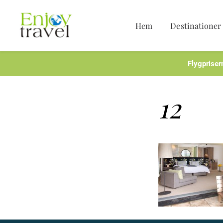
Hem
Destinationer
Hoppa
till
innehåll
Flygpriser
12