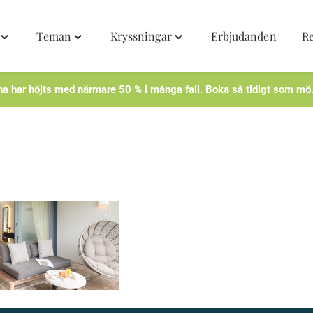
Teman
Kryssningar
Erbjudanden
R
Toggle
Toggle
Toggle
"Destinationer"
"Teman"
"Kryssningar"
menu
menu
menu
na har höjts med närmare 50 % i många fall. Boka så tidigt som mö