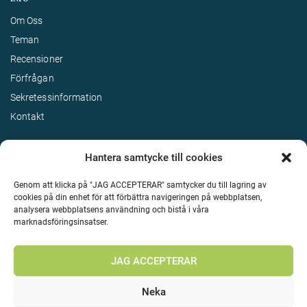
Om Oss
Teman
Recensioner
Förfrågan
Sekretessinformation
Kontakt
Hantera samtycke till cookies
Genom att klicka på "JAG ACCEPTERAR" samtycker du till lagring av
cookies på din enhet för att förbättra navigeringen på webbplatsen,
analysera webbplatsens användning och bistå i våra
marknadsföringsinsatser.
Terms & Conditions
©
Upphovsrätt 2026 Enjoy Travel Alla rättigheter reserverade
JAG ACCEPTERAR
Neka