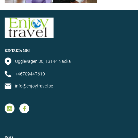
KONTAKTA MIG
Ugglevägen 30, 13144 Nacka
+46709447610
info@enjoytravel.se
INFO