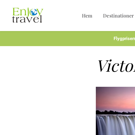
Hem
Destinationer
Hoppa
till
innehåll
Flygpriser
Victo