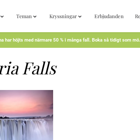
Teman
Kryssningar
Erbjudanden
R
Toggle
Toggle
Toggle
"Destinationer"
"Teman"
"Kryssningar"
menu
menu
menu
na har höjts med närmare 50 % i många fall. Boka så tidigt som mö
ria Falls