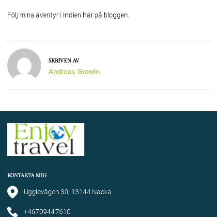
Följ mina äventyr i Indien här på bloggen.
SKRIVEN AV
Andreas Grewin
KONTAKTA MIG
Ugglevägen 30, 13144 Nacka
+46709447610