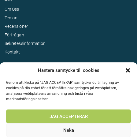
Om Oss
Teman
Recensioner
Förfrågan
Sekretessinformation
Kontakt
Hantera samtycke till cookies
Genom att klicka på "JAG ACCEPTERAR" samtycker du till lagring av
cookies på din enhet för att förbättra navigeringen på webbplatsen,
analysera webbplatsens användning och bistå i våra
marknadsföringsinsatser.
Terms & Conditions
©
Upphovsrätt 2026 Enjoy Travel Alla rättigheter reserverade
JAG ACCEPTERAR
Neka