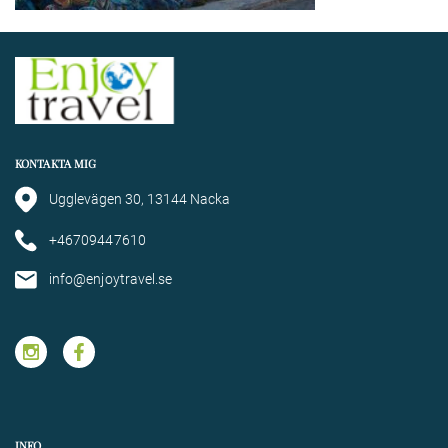
KONTAKTA MIG
Ugglevägen 30, 13144 Nacka
+46709447610
info@enjoytravel.se
INFO