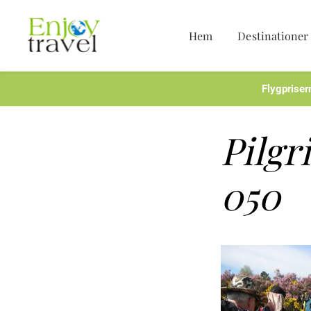
Hem
Destinationer
Hoppa
till
innehåll
Flygpriser
Pilgr
050