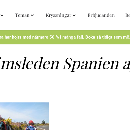
Teman
Kryssningar
Erbjudanden
R
Toggle
Toggle
Toggle
"Destinationer"
"Teman"
"Kryssningar"
menu
menu
menu
na har höjts med närmare 50 % i många fall. Boka så tidigt som mö
imsleden Spanien 