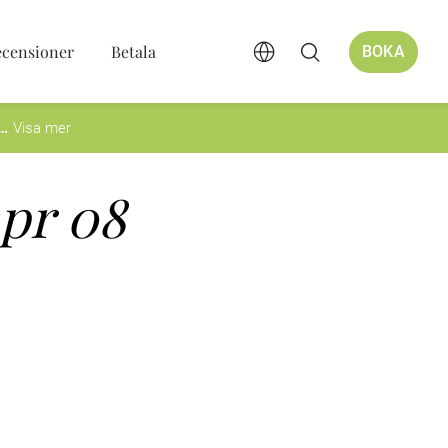
ecensioner
Betala
BOKA
Visa mer
apr 08