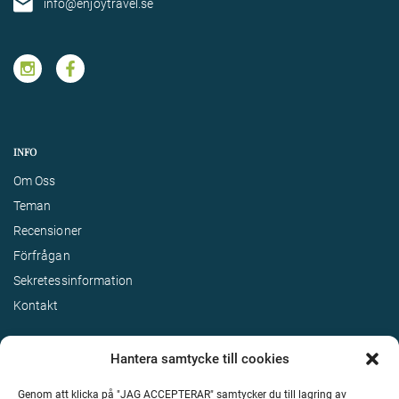
info@enjoytravel.se
INFO
Om Oss
Teman
Recensioner
Förfrågan
Sekretessinformation
Kontakt
Hantera samtycke till cookies
Genom att klicka på "JAG ACCEPTERAR" samtycker du till lagring av