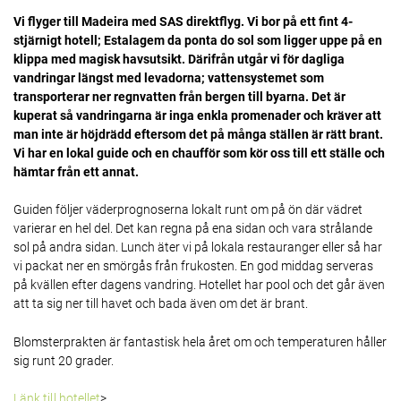
Vi flyger till Madeira med SAS direktflyg. Vi bor på ett fint 4-
stjärnigt hotell; Estalagem da ponta do sol som ligger uppe på en
klippa med magisk havsutsikt. Därifrån utgår vi för dagliga
vandringar längst med levadorna; vattensystemet som
transporterar ner regnvatten från bergen till byarna. Det är
kuperat så vandringarna är inga enkla promenader och kräver att
man inte är höjdrädd eftersom det på många ställen är rätt brant.
Vi har en lokal guide och en chaufför som kör oss till ett ställe och
hämtar från ett annat.
Guiden följer väderprognoserna lokalt runt om på ön där vädret
varierar en hel del. Det kan regna på ena sidan och vara strålande
sol på andra sidan. Lunch äter vi på lokala restauranger eller så har
vi packat ner en smörgås från frukosten. En god middag serveras
på kvällen efter dagens vandring. Hotellet har pool och det går även
att ta sig ner till havet och bada även om det är brant.
Blomsterprakten är fantastisk hela året om och temperaturen håller
sig runt 20 grader.
Länk till hotellet
>