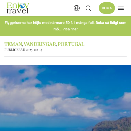
Öppn
BOKA
Hoppa
navig
till
innehåll
Flygpriserna har höjts med närmare 50 % i många fall. Boka så tidigt som
mö
Visa mer
TEMAN
VANDRINGAR
PORTUGAL
,
,
PUBLICERAD 2025-02-13