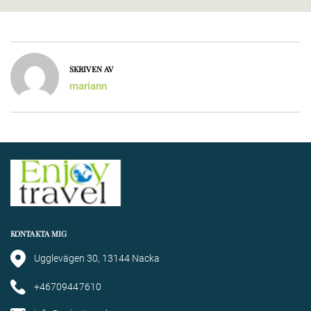
SKRIVEN AV
mariann
KONTAKTA MIG
Ugglevägen 30, 13144 Nacka
+46709447610