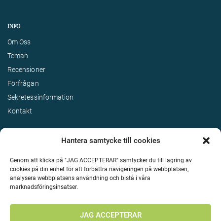
INFO
Om Oss
Teman
Recensioner
Förfrågan
Sekretessinformation
Kontakt
Hantera samtycke till cookies
Genom att klicka på "JAG ACCEPTERAR" samtycker du till lagring av
cookies på din enhet för att förbättra navigeringen på webbplatsen,
analysera webbplatsens användning och bistå i våra
marknadsföringsinsatser.
Terms & Conditions
©
Upphovsrätt 2026 Enjoy Travel Alla rättigheter reserverade
JAG ACCEPTERAR