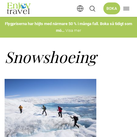
Öppn
BOKA
Hoppa
navig
till
innehåll
Flygpriserna har höjts med närmare 50 % i många fall. Boka så tidigt som
mö
Visa mer
Snowshoeing