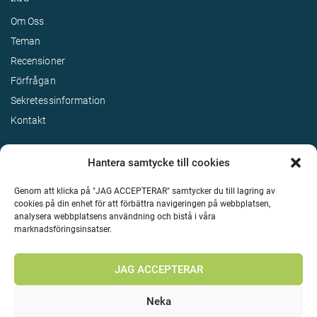
Om Oss
Teman
Recensioner
Förfrågan
Sekretessinformation
Kontakt
Hantera samtycke till cookies
Genom att klicka på "JAG ACCEPTERAR" samtycker du till lagring av
cookies på din enhet för att förbättra navigeringen på webbplatsen,
analysera webbplatsens användning och bistå i våra
marknadsföringsinsatser.
Terms & Conditions
©
Upphovsrätt 2026 Enjoy Travel Alla rättigheter reserverade
JAG ACCEPTERAR
Neka