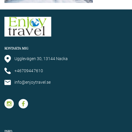
KONTAKTA MIG
Ugglevägen 30, 13144 Nacka
+46709447610
info@enjoytravel.se
INFO