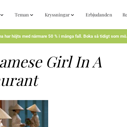
Teman
Kryssningar
Erbjudanden
R
Toggle
Toggle
Toggle
"Destinationer"
"Teman"
"Kryssningar"
menu
menu
menu
na har höjts med närmare 50 % i många fall. Boka så tidigt som mö
amese Girl In A
aurant