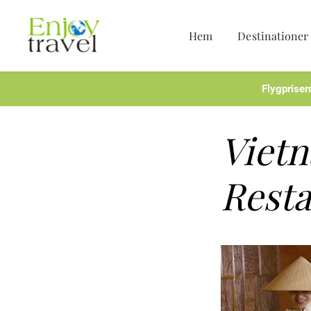
Hem
Destinationer
Hoppa
till
innehåll
Flygpriser
Vietn
Rest