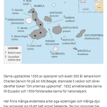
Öarna upptäcktes 1535 av spanjorer och exakt 300 år senare kom
Charles Darwin hit på sin MS Beagle, stannade 5 veckor och skrev
därefter boken ”Om orternas uppkomst”. 1832 annekterades öarna
till Ecuador och 1959 förklarades öarna för nationalpark.
Här finns många endemiska arter pga isoleringen och många djur
har anpassat sig till ett helt annat beteende. Tex bor pingviner här