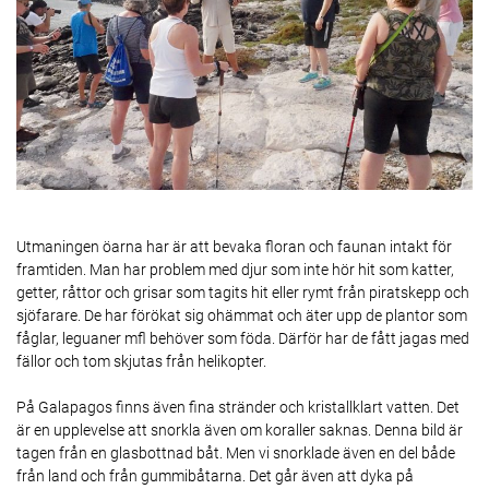
Utmaningen öarna har är att bevaka floran och faunan intakt för
framtiden. Man har problem med djur som inte hör hit som katter,
getter, råttor och grisar som tagits hit eller rymt från piratskepp och
sjöfarare. De har förökat sig ohämmat och äter upp de plantor som
fåglar, leguaner mfl behöver som föda. Därför har de fått jagas med
fällor och tom skjutas från helikopter.
På Galapagos finns även fina stränder och kristallklart vatten. Det
är en upplevelse att snorkla även om koraller saknas. Denna bild är
tagen från en glasbottnad båt. Men vi snorklade även en del både
från land och från gummibåtarna. Det går även att dyka på