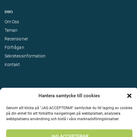
INFO
Om Oss
Teman
Recensioner
Förfrågan
Sekretessinformation
Kontakt
Hantera samtycke till cookies
Genom att klicka på "JAG ACCEPTERAR" samtycker du till lagring av cookies
på din enhet för att förbättra navigeringen på webbplatsen, analysera
Terms & Conditions
webbplatsens användning och bistå i våra marknadsföringsinsatser.
©
Upphovsrätt 2026 Enjoy Travel Alla rättigheter reserverade
JAG ACCEPTERAR