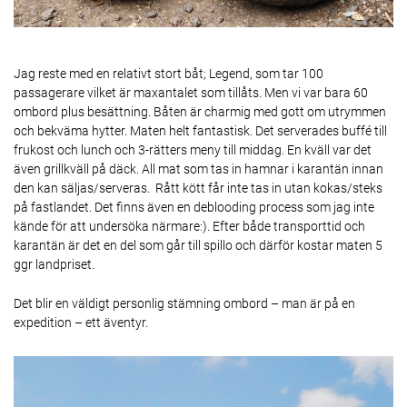
Jag reste med en relativt stort båt; Legend, som tar 100
passagerare vilket är maxantalet som tillåts. Men vi var bara 60
ombord plus besättning. Båten är charmig med gott om utrymmen
och bekväma hytter. Maten helt fantastisk. Det serverades buffé till
frukost och lunch och 3-rätters meny till middag. En kväll var det
även grillkväll på däck. All mat som tas in hamnar i karantän innan
den kan säljas/serveras. Rått kött får inte tas in utan kokas/steks
på fastlandet. Det finns även en deblooding process som jag inte
kände för att undersöka närmare:). Efter både transporttid och
karantän är det en del som går till spillo och därför kostar maten 5
ggr landpriset.
Det blir en väldigt personlig stämning ombord – man är på en
expedition – ett äventyr.