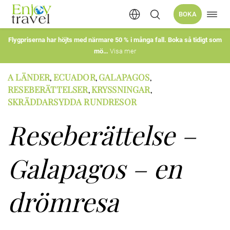
Öppn
BOKA
Hoppa
navig
till
innehåll
Flygpriserna har höjts med närmare 50 % i många fall. Boka så tidigt som
mö
Visa mer
A LÄNDER
ECUADOR
GALAPAGOS
,
,
,
RESEBERÄTTELSER
KRYSSNINGAR
,
,
SKRÄDDARSYDDA RUNDRESOR
Reseberättelse –
Galapagos – en
drömresa