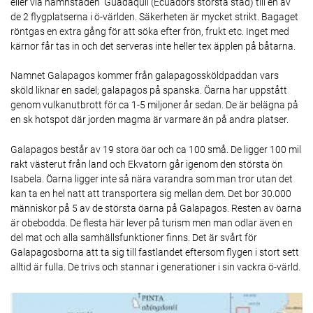
eller via hamnstaden Guadaquil (Ecuadors största stad) till en av
de 2 flygplatserna i ö-världen. Säkerheten är mycket strikt. Bagaget
röntgas en extra gång för att söka efter frön, frukt etc. Inget med
kärnor får tas in och det serveras inte heller tex äpplen på båtarna.
Namnet Galapagos kommer från galapagossköldpaddan vars
sköld liknar en sadel; galapagos på spanska. Öarna har uppstått
genom vulkanutbrott för ca 1-5 miljoner år sedan. De är belägna på
en sk hotspot där jorden magma är varmare än på andra platser.
Galapagos består av 19 stora öar och ca 100 små. De ligger 100 mil
rakt västerut från land och Ekvatorn går igenom den största ön
Isabela. Öarna ligger inte så nära varandra som man tror utan det
kan ta en hel natt att transportera sig mellan dem. Det bor 30.000
människor på 5 av de största öarna på Galapagos. Resten av öarna
är obebodda. De flesta här lever på turism men man odlar även en
del mat och alla samhällsfunktioner finns. Det är svårt för
Galapagosborna att ta sig till fastlandet eftersom flygen i stort sett
alltid är fulla. De trivs och stannar i generationer i sin vackra ö-värld.