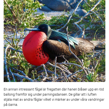
En annan intressant fågel är fregatten där hanen blåser upp en röd
ballong framför sig under parningsdansen. De gillar att i luften
stjäla mat av andra fåglar vilket vi märker av under våra vandringar
på öarna.