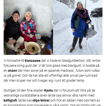
Vi fortsatte till
Kanazawa
där vi hade en bladguldlektion. Allt verkar
fokusera kring guld där. Vi åt tom glass med bladguld. Vi bodde på
en
onzen
där man sover på en japansk madrass , futon som rullas
ut på golvet. Och de har alla ett offentligt eller privat per-rum-bad
där man kryper ner och tvagar sig i runt 40 grader temp.
Slutligen till den fina staden
Kyoto
där vi förutom att titta på de
sedvanliga turistställena även lärde oss skriva våra namn med
kalligrafi
, lärde oss
slipa knivar
och fick en sådan med oss hem av
en knivmästare som graverade in våra namn. Och en höjdpunkt var