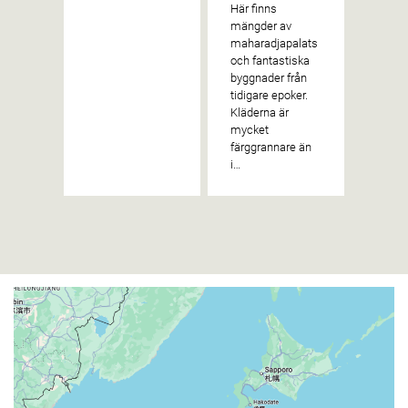
Här finns
gäster
mängder av
plats.
maharadjapalats
hördes
och fantastiska
behan
byggnader från
tidigare epoker.
Kläderna är
mycket
färggrannare än
i…