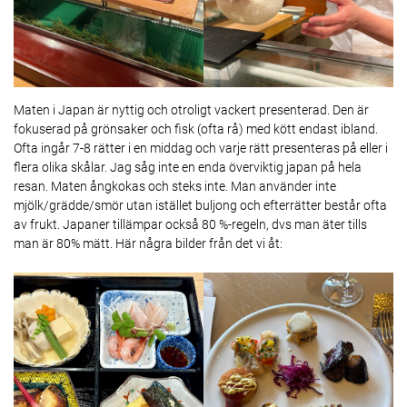
Maten i Japan är nyttig och otroligt vackert presenterad. Den är
fokuserad på grönsaker och fisk (ofta rå) med kött endast ibland.
Ofta ingår 7-8 rätter i en middag och varje rätt presenteras på eller i
flera olika skålar. Jag såg inte en enda överviktig japan på hela
resan. Maten ångkokas och steks inte. Man använder inte
mjölk/grädde/smör utan istället buljong och efterrätter består ofta
av frukt. Japaner tillämpar också 80 %-regeln, dvs man äter tills
man är 80% mätt. Här några bilder från det vi åt: