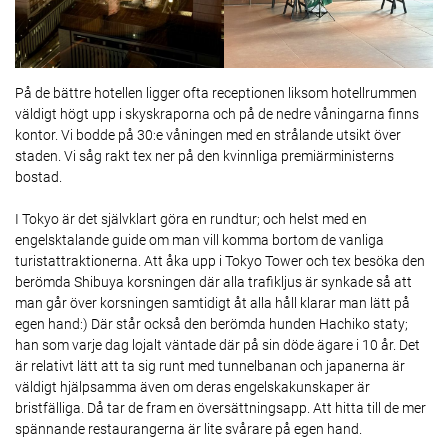
På de bättre hotellen ligger ofta receptionen liksom hotellrummen
väldigt högt upp i skyskraporna och på de nedre våningarna finns
kontor. Vi bodde på 30:e våningen med en strålande utsikt över
staden. Vi såg rakt tex ner på den kvinnliga premiärministerns
bostad.
I Tokyo är det självklart göra en rundtur; och helst med en
engelsktalande guide om man vill komma bortom de vanliga
turistattraktionerna. Att åka upp i Tokyo Tower och tex besöka den
berömda Shibuya korsningen där alla trafikljus är synkade så att
man går över korsningen samtidigt åt alla håll klarar man lätt på
egen hand:) Där står också den berömda hunden Hachiko staty;
han som varje dag lojalt väntade där på sin döde ägare i 10 år. Det
är relativt lätt att ta sig runt med tunnelbanan och japanerna är
väldigt hjälpsamma även om deras engelskakunskaper är
bristfälliga. Då tar de fram en översättningsapp. Att hitta till de mer
spännande restaurangerna är lite svårare på egen hand.