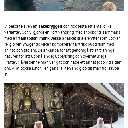
Vi besökte även ett
sakebryggeri
och fick testa ett antal olika
varianter. Och vi gjorde en kort vandring med snöskor tillsammans
med en
Yamabushi munk
.Dessa är asketiska eremiter som utövar
religionen Shugendo vilken kombinerar tantrisk buddhism med
shinto och taoism. De är kända för att genomgå strikt träning i
naturen för att uppnå andlig upplysning och övernaturliga
krafter. Nåväl denne man var gift och hade ett annat jobb vid sidan
om. Vi åt också lunch i en ganska liten snöigloo dit man fick krypa
in.