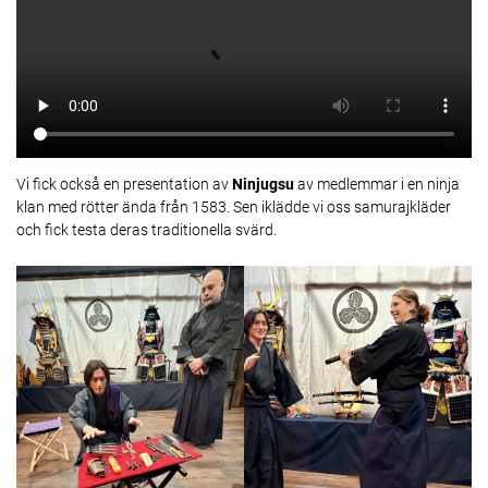
Vi fick också en presentation av
Ninjugsu
av medlemmar i en ninja
klan med rötter ända från 1583. Sen iklädde vi oss samurajkläder
och fick testa deras traditionella svärd.