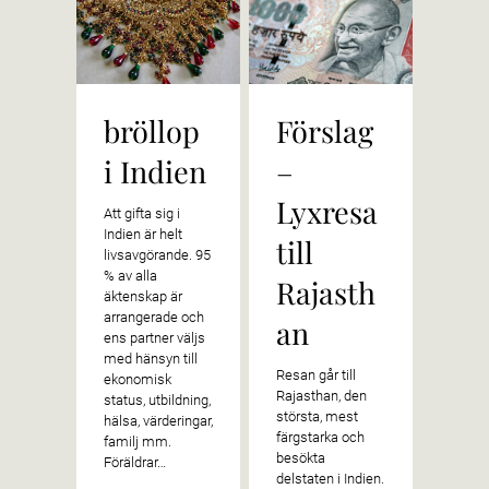
bröllop
Förslag
om
i Indien
–
de
Lyxresa
va
Att gifta sig i
Indien är helt
till
as
livsavgörande. 95
% av alla
Rajasth
gu
äktenskap är
arrangerade och
an
När jag
ens partner väljs
Indien
med hänsyn till
Resan går till
kom jag
ekonomisk
Rajasthan, den
läkar
status, utbildning,
största, mest
n på e
hälsa, värderingar,
färgstarka och
ayurve
familj mm.
besökta
en tid
Föräldrar…
delstaten i Indien.
när in