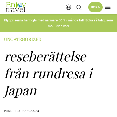
Öppn
BOKA
Hoppa
navig
till
innehåll
Flygpriserna har höjts med närmare 50 % i många fall. Boka så tidigt som
mö
Visa mer
UNCATEGORIZED
reseberättelse
från rundresa i
Japan
PUBLICERAD 2026-02-08