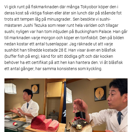
Vi gick runt på fiskmarknaden där många Tokyobor köper den i
deras kost så viktiga fisken eller äter sin lunch där på stående fot
trots att tempen låg på minusgrader.. Sen besökte vi sushi-
mästaren Jushi Tezuka som reser runt hela världen och tillagar
sushi; nyligen var han tom inbjuden på Buckingham Palace. Han går
till marknaden varje morgon och köper en tonfiskbit. Den på bilden
nedan kostar ett antal tusenlappar. Jag räknade ut att varje
sushibit han tillredde kostade 28 E. Han visar även en blåsfisk
(buffer fish på eng); känd för sitt dödliga gift och där kocken
behöver ha ett certifikat på att hen kan hantera den. Vi åt blåsfisk
ett antal gånger; har samma konsistens som kyckling.