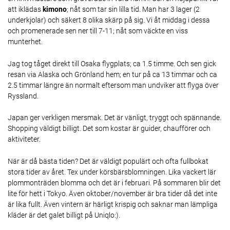
att iklädas
kimono
; nåt som tar sin lilla tid. Man har 3 lager (2
underkjolar) och säkert 8 olika skärp på sig. Vi åt middag i dessa
och promenerade sen ner till 7-11; nåt som väckte en viss
munterhet.
Jag tog tåget direkt till Osaka flygplats; ca 1.5 timme. Och sen gick
resan via Alaska och Grönland hem; en tur på ca 13 timmar och ca
2.5 timmar längre än normalt eftersom man undviker att flyga över
Ryssland.
Japan ger verkligen mersmak. Det är vänligt, tryggt och spännande.
Shopping väldigt billigt. Det som kostar är guider, chaufförer och
aktiviteter.
När är då bästa tiden? Det är väldigt populärt och ofta fullbokat
stora tider av året. Tex under körsbärsblomningen. Lika vackert lär
plommonträden blomma och det är i februari. På sommaren blir det
lite för hett i Tokyo. Även oktober/november är bra tider då det inte
är lika fullt. Även vintern är härligt krispig och saknar man lämpliga
kläder är det galet billigt på Uniqlo:).