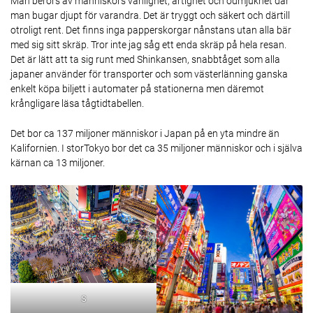
Man berörs av människors vänlighet, artighet och ödmjukhet där
man bugar djupt för varandra. Det är tryggt och säkert och därtill
otroligt rent. Det finns inga papperskorgar nånstans utan alla bär
med sig sitt skräp. Tror inte jag såg ett enda skräp på hela resan.
Det är lätt att ta sig runt med Shinkansen, snabbtåget som alla
japaner använder för transporter och som västerlänning ganska
enkelt köpa biljett i automater på stationerna men däremot
krångligare läsa tågtidtabellen.
Det bor ca 137 miljoner människor i Japan på en yta mindre än
Kalifornien. I storTokyo bor det ca 35 miljoner människor och i själva
kärnan ca 13 miljoner.
S