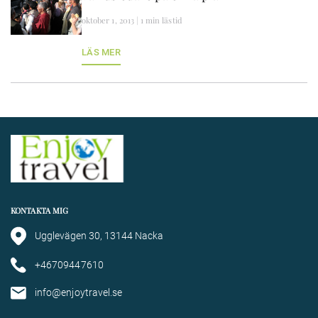
oktober 1, 2013 | 1 min lästid
LÄS MER
KONTAKTA MIG
Ugglevägen 30, 13144 Nacka
+46709447610
info@enjoytravel.se