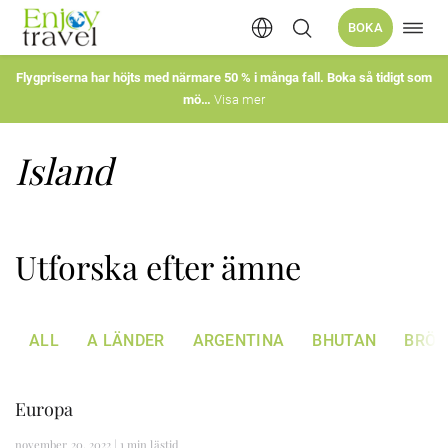
Öppn
BOKA
Hoppa
navig
till
innehåll
Flygpriserna har höjts med närmare 50 % i många fall. Boka så tidigt som
mö
Visa mer
Island
Utforska efter ämne
ALL
A LÄNDER
ARGENTINA
BHUTAN
BRÖL
Europa
november 20, 2022 | 1 min lästid