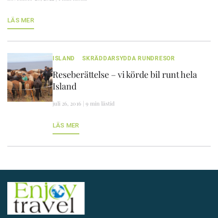
LÄS MER
ISLAND
SKRÄDDARSYDDA RUNDRESOR
Reseberättelse – vi körde bil runt hela
Island
juli 26, 2016 | 9 min lästid
LÄS MER