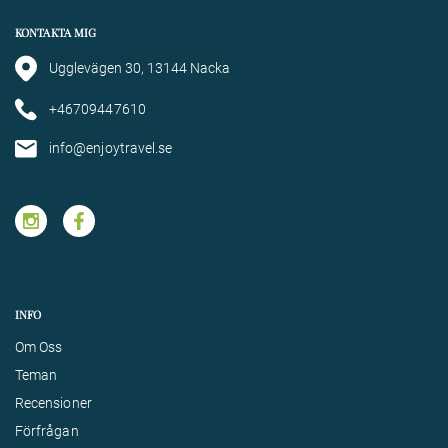
KONTAKTA MIG
Ugglevägen 30, 13144 Nacka
+46709447610
info@enjoytravel.se
INFO
Om Oss
Teman
Recensioner
Förfrågan